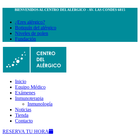
BIENVENIDOS AL CENTRO DEL ALÉRGICO - AV. LAS CONDES 6815
¿Eres alérgico?
Botiquín del alérgico
Niveles de polen
Fundación
Inicio
Equipo Médico
Exámenes
Inmunoterapia
Inmunología
Noticias
Tienda
Contacto
RESERVA TU HORA