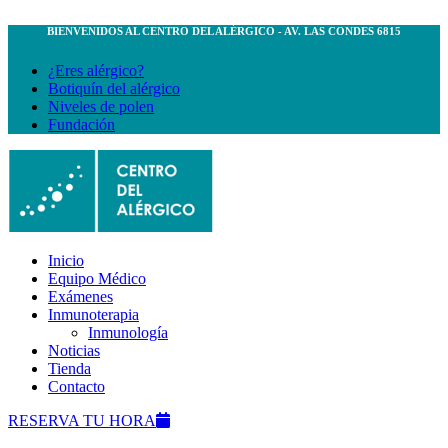
BIENVENIDOS AL CENTRO DEL ALÉRGICO - AV. LAS CONDES 6815
¿Eres alérgico?
Botiquín del alérgico
Niveles de polen
Fundación
Inicio
Equipo Médico
Exámenes
Inmunoterapia
Inmunología
Noticias
Tienda
Contacto
RESERVA TU HORA