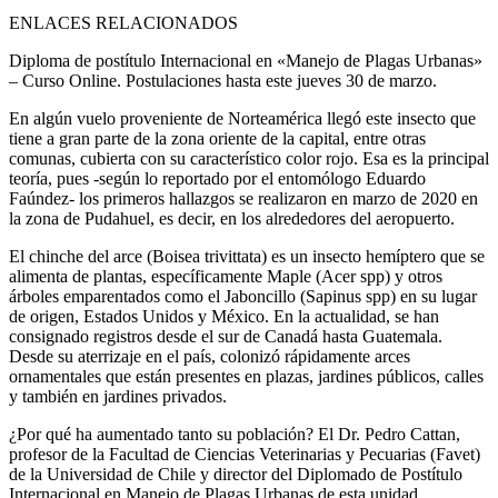
ENLACES RELACIONADOS
Diploma de postítulo Internacional en «Manejo de Plagas Urbanas»
– Curso Online. Postulaciones hasta este jueves 30 de marzo.
En algún vuelo proveniente de Norteamérica llegó este insecto que
tiene a gran parte de la zona oriente de la capital, entre otras
comunas, cubierta con su característico color rojo. Esa es la principal
teoría, pues -según lo reportado por el entomólogo Eduardo
Faúndez- los primeros hallazgos se realizaron en marzo de 2020 en
la zona de Pudahuel, es decir, en los alrededores del aeropuerto.
El chinche del arce (Boisea trivittata) es un insecto hemíptero que se
alimenta de plantas, específicamente Maple (Acer spp) y otros
árboles emparentados como el Jaboncillo (Sapinus spp) en su lugar
de origen, Estados Unidos y México. En la actualidad, se han
consignado registros desde el sur de Canadá hasta Guatemala.
Desde su aterrizaje en el país, colonizó rápidamente arces
ornamentales que están presentes en plazas, jardines públicos, calles
y también en jardines privados.
¿Por qué ha aumentado tanto su población? El Dr. Pedro Cattan,
profesor de la Facultad de Ciencias Veterinarias y Pecuarias (Favet)
de la Universidad de Chile y director del Diplomado de Postítulo
Internacional en Manejo de Plagas Urbanas de esta unidad