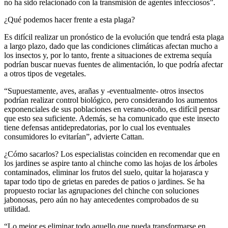
no ha sido relacionado con la transmisión de agentes infecciosos”.
¿Qué podemos hacer frente a esta plaga?
Es difícil realizar un pronóstico de la evolución que tendrá esta plaga
a largo plazo, dado que las condiciones climáticas afectan mucho a
los insectos y, por lo tanto, frente a situaciones de extrema sequía
podrían buscar nuevas fuentes de alimentación, lo que podría afectar
a otros tipos de vegetales.
“Supuestamente, aves, arañas y -eventualmente- otros insectos
podrían realizar control biológico, pero considerando los aumentos
exponenciales de sus poblaciones en verano-otoño, es difícil pensar
que esto sea suficiente. Además, se ha comunicado que este insecto
tiene defensas antidepredatorias, por lo cual los eventuales
consumidores lo evitarían”, advierte Cattan.
¿Cómo sacarlos? Los especialistas coinciden en recomendar que en
los jardines se aspire tanto al chinche como las hojas de los árboles
contaminados, eliminar los frutos del suelo, quitar la hojarasca y
tapar todo tipo de grietas en paredes de patios o jardines. Se ha
propuesto rociar las agrupaciones del chinche con soluciones
jabonosas, pero aún no hay antecedentes comprobados de su
utilidad.
“Lo mejor es eliminar todo aquello que pueda transformarse en