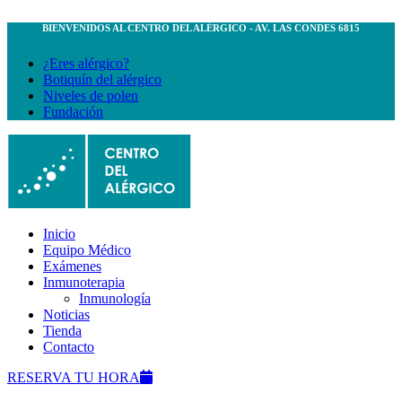
BIENVENIDOS AL CENTRO DEL ALÉRGICO - AV. LAS CONDES 6815
¿Eres alérgico?
Botiquín del alérgico
Niveles de polen
Fundación
Inicio
Equipo Médico
Exámenes
Inmunoterapia
Inmunología
Noticias
Tienda
Contacto
RESERVA TU HORA