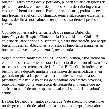
buscan lugares protegidos y, por tanto, pueden situarse en grietas de
pisos, en paredes, en suelos de jardines. Se ha descrito ingreso a
casas en el hemisferio norte. Este ingreso, además, podría hacerse
más frecuente si el cambio climático genera situaciones extremas en
lugares de climas normalmente templados”, sostiene el profesor
Cattan.
Coincide con esta advertencia la Dra. Jeannette Dabanch,
infectóloga del Hospital Clínico de la Universidad de Chile. “El
chinche del arce tiende a buscar refugio para hibernación, por lo que
busca ingresar a habitaciones. Por esto, es importante mantener un
buen sello de ventanas y puertas”, recomienda.
Según reportan habitantes de Las Condes y Ñuñoa, estos bichos ya
entraron a sus casas y temen por el contacto directo con niñas, niños,
mascotas y otros miembros de la familia. El Dr. Cattán indica que si
bien no se ha descrito ninguna transmisión de enfermedades y, en
general, no pica a las personas ni a animales, sí existen casos de
picaduras. “Se han visto casos de picaduras con efectos adversos,
principalmente por la generación de respuesta antigénica que no
suele ir más allá de una respuesta local en el sitio de la picadura”,
afirma.
La Dra. Dabanch, en tanto, explica que “este insecto no constituye
un riesgo conocido de salud para las personas porque, hasta ahora,