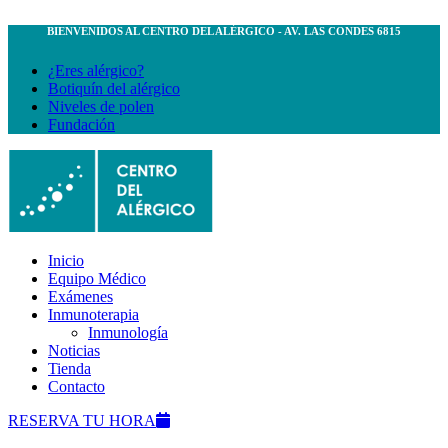
BIENVENIDOS AL CENTRO DEL ALÉRGICO - AV. LAS CONDES 6815
¿Eres alérgico?
Botiquín del alérgico
Niveles de polen
Fundación
Inicio
Equipo Médico
Exámenes
Inmunoterapia
Inmunología
Noticias
Tienda
Contacto
RESERVA TU HORA